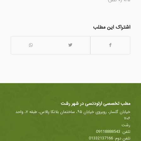
اشتراک این مطلب
مطب تخصصی ارتودنسی در شهر رشت
خیابان گلسار، روبروی خیابان ۹۵، ساختمان بلانکا پالاس، طبقه ۷، واحد
۷۰۶
رشت
تلفن:
09118888543
تلفن دوم:
01332137166