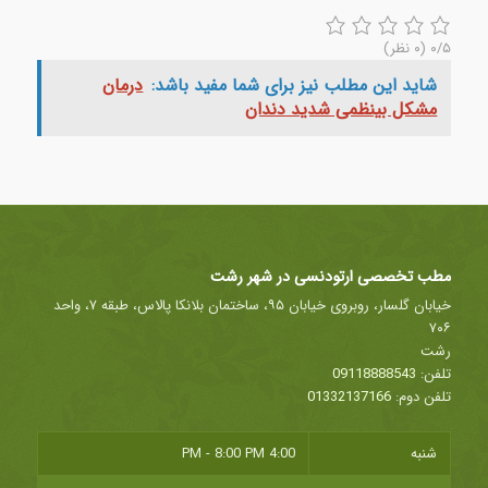
۰/۵
(۰ نظر)
شاید این مطلب نیز برای شما مفید باشد:
درمان
مشکل بینظمی شدید دندان
مطب تخصصی ارتودنسی در شهر رشت
خیابان گلسار، روبروی خیابان ۹۵، ساختمان بلانکا پالاس، طبقه ۷، واحد
۷۰۶
رشت
تلفن:
09118888543
تلفن دوم:
01332137166
شنبه
4:00 PM - 8:00 PM