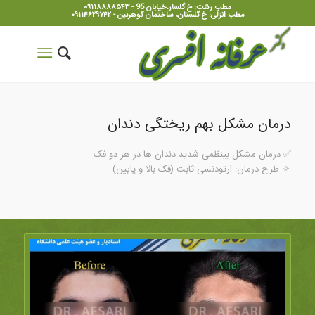
مطب رشت: خ گلسار.خیابان 95 - ۰۹۱۱۸۸۸۸۵۴۳
مطب انزلی: خ گلستان، ساختمان گوهربین - ۰۹۱۱۴۶۲۹۷۴۲
درمان مشکل بهم ریختگی دندان
✅ درمان مشکل بینظمی شدید دندان ها در هر دو فک
🔅 طرح درمان: ارتودنسی ثابت (فک بالا و پایین)