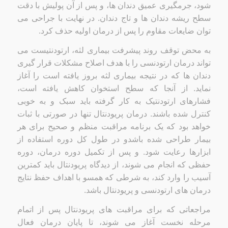
شود، جرمگیری عمیق دندان ها، و پس از آن پولیش با دقت
سطح ریشه دندان ها و تاج دندان. در نهایت با جراحی می
توان ضایعات مقاوم را پس از درمان اولیه حذف کرد.
به محض توقف روند پیشرفت بیماری لثه، ارتودنتیست می
تواند درمان ارتودنسی را با هدف اصلاح مشکلات قرار گیری
دندان ها که در نتیجه بیماری لثه بروز یافته است را آغاز
نماید. از آنجا که سطح استخوان کاهش یافته است،
فشارهای ارتودنتیک به کار گرفته باید سبک و به خوبی
کنترل شده باشند. درمان پریودنتال تنها در صورتی با ثبات
خواهد بود که یک برنامه مراقبت منظم و صحیح برای هر
بیمار طراحی شده باشدو در طول کل دوره استفاده از
ابزارها رعایت شود. و پس از تکمیل دوره درمان، دوره
حفظی که انجام می شوند، از دیدگاه پریودنتال باید کمترین
آسیب را وارد کند، به شرطی که همسو با اهداف حفظ نتایج
درمان های ارتودنسی و پریودنتال باشد.
مراجعاتی که برای مراقبت های پریودنتال پس از اتمام
مرحله نخست آغاز می شوند، تا پایان درمان فعال