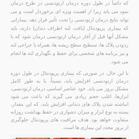
که دائماً در طول دوره درمان ارتودنسی در طرح درمان
نمود می یابد زیرا از اهمیت ویژه ای برخوردار است و می
تواند نتایج درمان ارتودنسی را تحت تأثیر قرار دهد. بیمارانی
که بیماری پریودنتال (بافت لثه اطراف دندان) دارند، باید
مشکل آنها قبل از آغاز درمان ارتودنسی درمان شود که با
زدودن پلاک ها، تسطیح سطح ریشه ها، همراه با جراحی لثه
و نیز برنامه های شخصی برای حفظ و نگهداری لثه ها انجام
می شود.
با این حال، در صورتی که بیماری پریودنتال در طول دوره
درمان ارتودنسی افزایش یابد، نسبتاً، یا به طور کامل
مشکل بروز می یابد. خود عناصر اساسی درمان ارتودنسی،
ابزارها، اغلب حجم زیادی می گیرند که باعث می شود
انباشته شدن پلاک های دندانی افزایش یابد، که این مقدار،
بسته به نوع ابزار و میزان دشواری در حفظ بهداشت روزانه
متفاوت خواهد بود. هدف مراقبت های پریودنتال جلوگیری
از بروز مجدد این بیماری ها است.