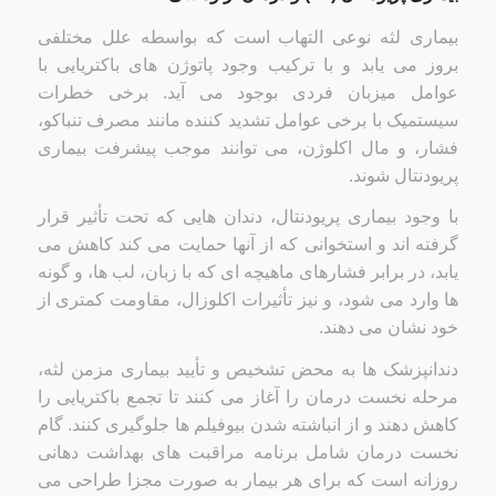
بیماری لثه نوعی التهاب است که بواسطه علل مختلفی
بروز می یابد و با ترکیب وجود پاتوژن های باکتریایی با
عوامل میزبان فردی بوجود می آید. برخی خطرات
سیستمیک با برخی عوامل تشدید کننده مانند مصرف تنباکو،
فشار، و مال اکلوژن، می توانند موجب پیشرفت بیماری
پریودنتال شوند.
با وجود بیماری پریودنتال، دندان هایی که تحت تأثیر قرار
گرفته اند و استخوانی که از آنها حمایت می کند کاهش می
یابد، در برابر فشارهای ماهیچه ای که با زبان، لب ها، و گونه
ها وارد می شود، و نیز تأثیرات اکلوزال، مقاومت کمتری از
خود نشان می دهند.
دندانپزشک ها به محض تشخیص و تأیید بیماری مزمن لثه،
مرحله نخست درمان را آغاز می کنند تا تجمع باکتریایی را
کاهش دهند و از انباشته شدن بیوفیلم ها جلوگیری کنند. گام
نخست درمان شامل برنامه مراقبت های بهداشت دهانی
روزانه است که برای هر بیمار به صورت مجزا طراحی می