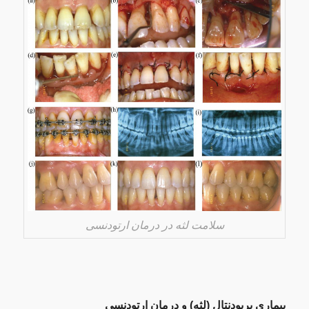
سلامت لثه در درمان ارتودنسی
بیماری پریودنتال (لثه) و درمان ارتودنسی