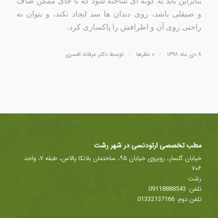
بنابراین باید به گونه ای ساخته شود که تا جای ممکن صاف
و صیقلی باشد، روی دندان ها سد ایجاد نکند، و بتوان به
راحتی روی آن و اطرافش را پاکسازی کرد.
/
/
۸ دی ماه ۱۳۹۸
۰ نظرها
توسط
دکتر عرفانه افسری
مطب تخصصی ارتودنسی در شهر رشت
خیابان گلسار، روبروی خیابان ۹۵، ساختمان بلانکا پالاس، طبقه ۷، واحد
۷۰۶
رشت
تلفن:
09118888543
تلفن دوم:
01332137166