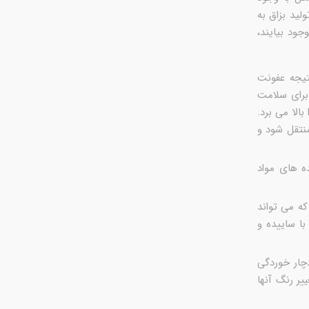
لید بزاق به
ود بیایند،
تیجه عفونت
 برای سلامت
الا می برد.
منتقل شود و
ه های مواد
ه می تواند
ا ساییده و
چار خوردگی
ر رنگ آنها