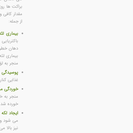
براکت ها روی
مقدار کافی 
از جمله:
بیماری لثه
باکتریایی 
دهان خطرن
بیماری لثه
منجر به ل
پوسیدگی د
غذایی کنار
خوردگی می
منجر به خ
خورده شدن
ایجاد لکه 
می شود و 
نیز بالا می