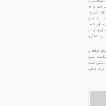
 متناسب با
 شما را به
ار بگیرید.
ت لثه ها و
 دهان شود.
داری درد یا
اس تشنگی،
خ، غذاها و
 شکسته شدن
ا ممکن است
 رژیم غذایی