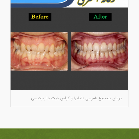
درمان تصحیح نامرتبی دندانها و کراس بایت با ارتودنسی