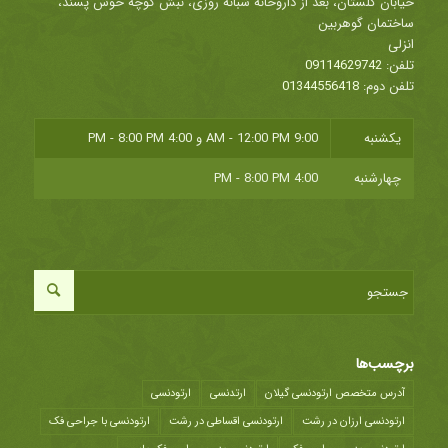
خیابان گلستان، بعد از داروخانه شبانه روزی، نبش کوچه خوش پسند،
ساختمان گوهربین
انزلی
تلفن:
09114629742
تلفن دوم:
01344556418
یکشنبه
9:00 AM - 12:00 PM
و
4:00 PM - 8:00 PM
چهارشنبه
4:00 PM - 8:00 PM
برچسب‌ها
آدرس متخصص ارتودنسی گیلان
ارتدنسی
ارتودنسی
ارتودنسی ارزان در رشت
ارتودنسی اقساطی در رشت
ارتودنسی با جراحی فک