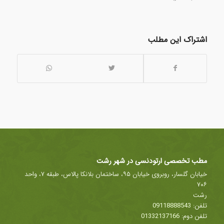
اشتراک این مطلب
مطب تخصصی ارتودنسی در شهر رشت
خیابان گلسار، روبروی خیابان ۹۵، ساختمان بلانکا پالاس، طبقه ۷، واحد
۷۰۶
رشت
تلفن:
09118888543
تلفن دوم:
01332137166