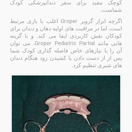
کوچک مفید برای سفر دندانپزشکی کودک
شماست.
Groper
اگرچه ابزار گروپر
اغلب با بازی مرتبط
است، اما در مراقبت های اولیه دهان و دندان برای
کودکان نقش کاربردی ایفا می کند. و با گزینه
Groper Pediatric Partial
هایی مانند
،
می توان
آن را با نیازهای خاص فاصله گذاری کودک شما
پس از از دست دادن یا کشیدن زود هنگام دندان
های شیری تنظیم کرد.