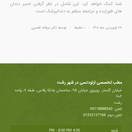
شما کمک خواهد کرد. این شامل در نظر گرفتن خمیر دندان
های فلورایده و مراجعه منظم به دندانپزشک است.
/
/
۲۸ فروردین ماه ۱۴۰۱
۰ نظرها
توسط
دکتر عرفانه افسری
مطب تخصصی ارتودنسی در شهر رشت
خیابان گلسار، روبروی خیابان ۹۵، ساختمان بلانکا پالاس، طبقه ۷، واحد
۷۰۶
رشت
تلفن:
09118888543
تلفن دوم:
01332137166
شنبه
4:00 PM - 8:00 PM