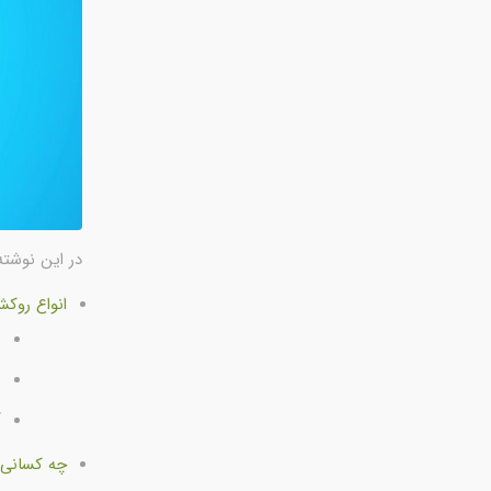
در این نوشته
انواع روکش
ر
ر
آ
چه کسانی ر