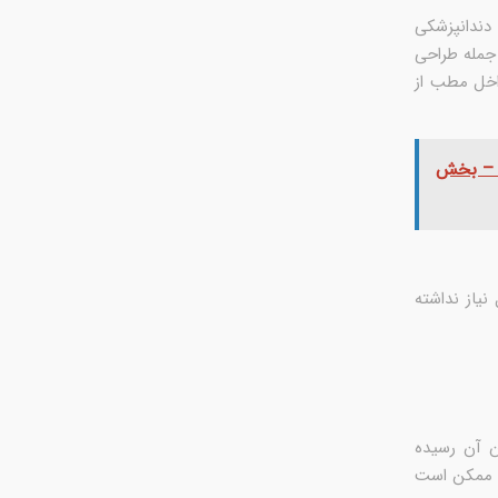
دندانپزشکی
جمله طراحی
 شما همانجا داخل مطب از
ی – بخش
یاز نداشته
ن آن رسیده
شد ممکن است