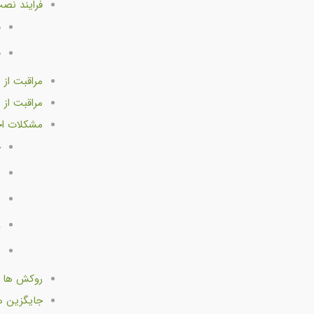
فرایند نص
ف
ف
مراقبت از
مراقبت از
مشکلات اح
ح
ر
ر
و
ب
روکش ها چق
جایگزین 