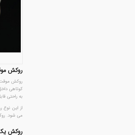
روکش موق
روکش موقت د
کوتاهی داخل
به راحتی قاب
از این نوع 
می شود. روک
روکش یک 