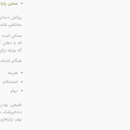
سخن پایان
روکش دندانی 
مختلفی شامل
ممکن است شم
که با دهان 
که بویژه برا
هنگام انتخاب
هزینه
استحکام
دوام
طبیعی بودن 
دندانپزشک م
بهتر نیازهای 