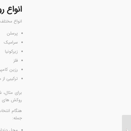
انواع ر
انواع مختلف 
پرسلن
سرامیک
زیرکونیا
فلز
رزین کامپ
ترکیبی از م
برای مثال، 
روکش های تم
هنگام انتخاب
جمله:
پاسخ به پرسش های
محل دندان
مربوط به بلیچینگ و سفید