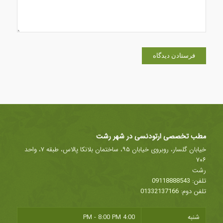
مطب تخصصی ارتودنسی در شهر رشت
خیابان گلسار، روبروی خیابان ۹۵، ساختمان بلانکا پالاس، طبقه ۷، واحد
۷۰۶
رشت
تلفن:
09118888543
تلفن دوم:
01332137166
شنبه
4:00 PM - 8:00 PM