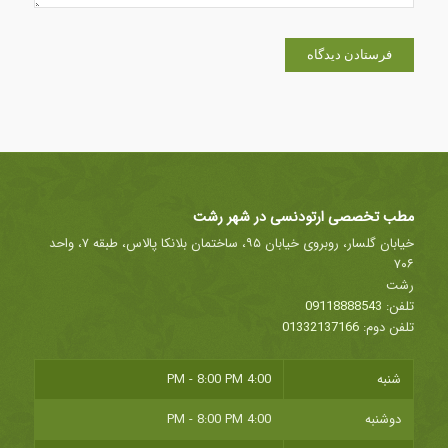
مطب تخصصی ارتودنسی در شهر رشت
خیابان گلسار، روبروی خیابان ۹۵، ساختمان بلانکا پالاس، طبقه ۷، واحد
۷۰۶
رشت
تلفن:
09118888543
تلفن دوم:
01332137166
شنبه
4:00 PM - 8:00 PM
دوشنبه
4:00 PM - 8:00 PM