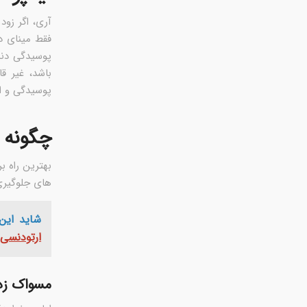
آری، اگر زو
فقط مینای د
پوسیدگی دند
باشد، غیر ق
پوسیدگی و ای
چگونه م
بهترین راه ب
های جلوگیری 
شاید این
ارتودنسی
مسواک زد