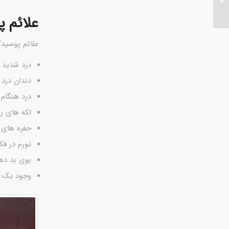
یا نامرئی
علائم 
علائم پوسیدگ
درد شدید 
دندان درد 
درد هنگام
لکه های رو
حفره های ق
تورم در فک
بوی بد ده
وجود یک م