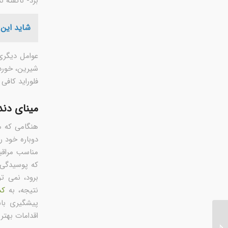
برد- ناگفته 
شاید این 
عوامل دیگری
شیرین، خوردن
فلوراید کافی 
مینای دند
هنگامی که م
دوباره خود ر
مناسب مراقبت
که پوسیدگی د
برود، نمی ت
نتیجه، به
کش
پیشگیری باش
اقدامات بهتر
راهنمای بریس های شفاف