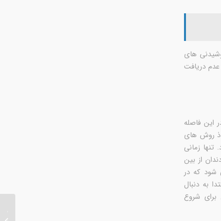
وشیدنی های
دم دریافت
 این فاصله
خاذ روش های
 تنها زمانی
ندان از بین
 شود که در
دا به دنبال
 برای شروع
ترمیم و
ترک خو