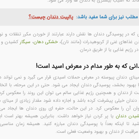
نماند که آسیب بیشتری به دندان ها وارد می شود.
مطلب نیز برای شما مفید باشد:
پالپیت دندان چیست؟
 که در پوسیدگی دندان ها نقش دارند عبارتند از خوردن مکرر تنقلات و ن
 غذاهای غنی از کربوهیدرات (مانند نان)،
خشکی دهان
،
سیگار
کشیدن و ع
در رژیم غذایی یا از طریق درمان.
انی که به طور مدام در معرض اسید است!
ینای دندان پیوسته در معرض حملات اسیدی قرار می گیرد و نمی تواند در
ا بهبود بخشد، پوسیدگی دندان ایجاد می شود. حتی در این مرحله، با ات
 از دندان و همچنین رژیم غذایی سالم می توان این روند را معکوس کرد.
ندان خیلی پیشرفت کرده باشد و اجازه داده شود مقدار زیادی از مینای د
وان آن را معکوس کرد. در این حالت، حفره ای روی دندان ها ایجاد می
یدن دندان
یا پر کردن نیاز خواهد داشت. بنابراین همیشه بهتر است ابت
ید تا اینکه بعداً با پوسیدگی دندان مبارزه کنید. همیشه زمان مناسبی
 مراقبت از دندان و بهبود وضعیت فعلی است.