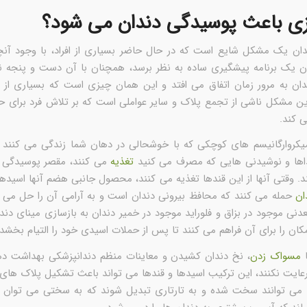
ی باعث پوسیدگی دندان می شود؟
ان یک مشکل شایع است که در حال حاضر بسیاری از افراد، با وجود آن
ن یک برنامه پیشگیری ساده به نظر برسد، همچنان با آن دست و پنجه نر
ن به مرور زمان اتفاق می افتد و این همان چیزی است که بسیاری از افر
ین مشکل ناشی از تجمع پلاک و سایر عواملی است که بر تلاش فرد برای 
ی کند.
میکروارگانیسم های کوچکی که با خوشحالی در دهان شما زندگی می کنند و
اها و نوشیدنی هایی که مصرف می کنید
تغذیه
می کنند، مقصر پوسیدگی 
. وقتی آنها از این قندها تغذیه می کنند، محصول جانبی هضم آنها اسید
ان
حمله می کنند که محافظ بیرونی دندان است و به آرامی آن را حل می ک
عدنی موجود در بزاق و فلوراید موجود در خمیر دندان به بازسازی مینای د
مکان را برای آن فراهم می کنند تا پس از حملات اسیدی خود را التیام بخشد.
ا
مسواک زدن
، نخ دندان کشیدن و معاینات منظم دندانپزشکی بهداشت ده
عایت نکنند، این ترکیب اسیدها و قندها می تواند باعث تشکیل پلاک های
 می توانند سخت شده و به تارتاری تبدیل شوند که به سختی می توان آن