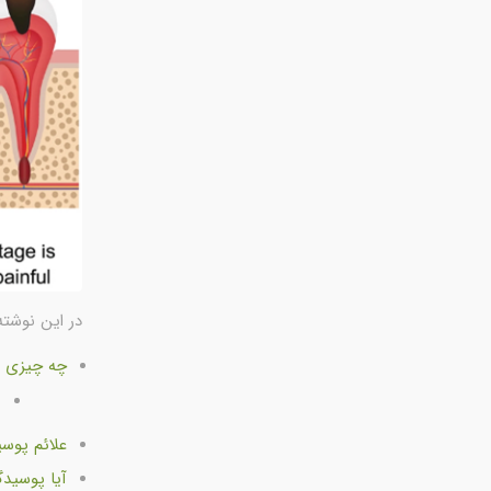
در این نوشته
چه چیزی ب
م
علائم پوس
آیا پوسید