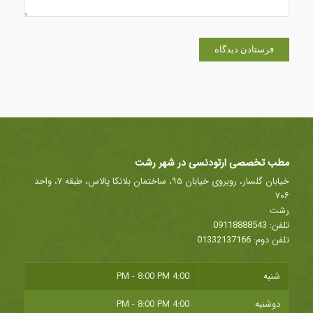
مطب تخصصی ارتودنسی در شهر رشت
خیابان گلسار، روبروی خیابان ۹۵، ساختمان بلانکا پالاس، طبقه ۷، واحد
۷۰۶
رشت
تلفن:
09118888543
تلفن دوم:
01332137166
شنبه
4:00 PM - 8:00 PM
دوشنبه
4:00 PM - 8:00 PM