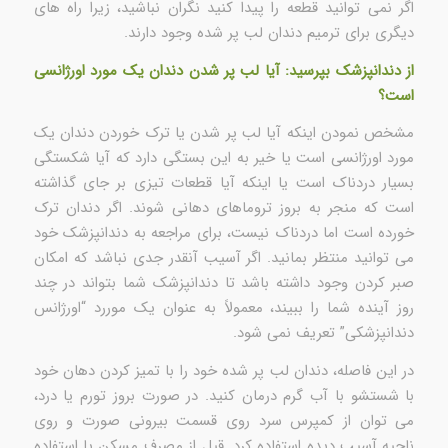
اگر نمی توانید قطعه را پیدا کنید نگران نباشید، زیرا راه های
دیگری برای ترمیم دندان لب پر شده وجود دارند.
از دندانپزشک بپرسید: آیا لب پر شدن دندان یک مورد اورژانسی
است؟
مشخص نمودن اینکه آیا لب پر شدن یا ترک خوردن دندان یک
مورد اورژانسی است یا خیر به این بستگی دارد که آیا شکستگی
بسیار دردناک است یا اینکه آیا قطعات تیزی بر جای گذاشته
است که منجر به بروز تروماهای دهانی شوند. اگر دندان ترک
خورده است اما دردناک نیست، برای مراجعه به دندانپزشک خود
می توانید منتظر بمانید. اگر آسیب آنقدر جدی نباشد که امکان
صبر کردن وجود داشته باشد تا دندانپزشک شما بتواند در چند
روز آینده شما را ببیند، معمولاً به عنوان یک موررد “اورژانس
دندانپزشکی” تعریف نمی شود.
در این فاصله، دندان لب پر شده خود را با تمیز کردن دهان خود
با شستشو با آب گرم درمان کنید. در صورت بروز تورم یا درد،
می توان از کمپرس سرد روی قسمت بیرونی صورت و روی
ناحیه آسیب دیده استفاده کرد. قبل از مصرف مسکن یا استفاده