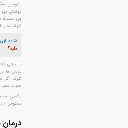
علاوه بر مشک
پوشش می د
می دهند)، ف
شوند. مال اک
شاید این 
دارد؟
جابجایی فک،
دندان ها در
شوند. اگر ا
صورت فشرده 
مکیدن شست ی
معکوس از دی
درمان 