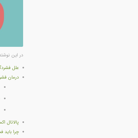
در این نوشته
علل فشردگ
درمان فشر
ب
ا
ر
پالاتال اک
چرا باید ف