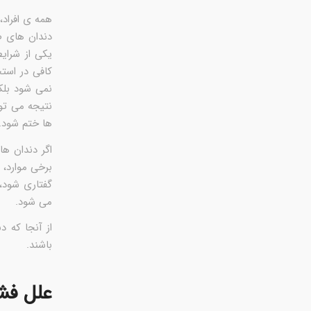
همه ی افراد،
دندان های ص
یکی از شرای
کافی در است
نمی شود بلکه
نتیجه می تو
ها ختم شود.
اگر دندان ه
برخی موارد،
گفتاری شود،
می شود.
از آنجا که 
باشند.
علل فش