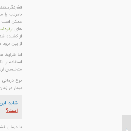
فشردگی دندا
نامرتب را م
ممکن است نیا
های
ارتودنس
از کشیده شد
از بین برود ه
اما شرایط ه
استفاده از ی
متخصص ارتودن
نوع درمانی 
بیمار در زمان
شاید این
است؟
با درمان فش
طول درمان ارتودنسی