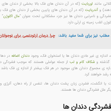
لاتی مانند
اوربایت
(که در آن دندان های فک بالا بخشی از دندان های ف
هند) و
آندربایت
(که در آن دندان های پایین بخشی از دندان های فک با
شردگی و نامرتبی دندان ها نیز جزء مشکلاتی تحت عنوان “
مال اکلوژن
” 
لوژن اغلب زمینه ی ارثی دارد.
مطلب نیز برای شما مفید باشد:
چرا درمان ارتودنسی برای نوجوانا
 اندازه ی غیر عادی دندان ها یا استخوان فک، وجود
دندان اضافه
در دهان
 گذشته و
شکاف کام و لب
از جمله عواملی هستند که موجب فشردگی دن
ندازه ی مجموع دندان های موجود در هر فک بیشتر از اندازه ی فک باشد د
رشد خواهند کرد.
ا انگشت، فشردن زبان پشت دندان ها، تنفس از راه دهان، آلرژی و 
گر علل فشردگی دندان ها هستند.
فشردگی دندان ها