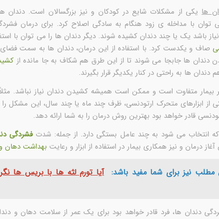
ن ها
یکی از مشکلات شایع در کودکان و نیز بزرگسالان است. دندان ه
ی توان با مداخله ی زود هنگام به سادگی اصلاح کرد. برای درمان فشردگ
ز باشد یک یا چند دندان کشیده شوند. دیگر دندان ها را می توان با استف
ی
صاف و یکدست کرد. با استفاده از این درمان، دندان ها به سمت فضای ب
ن دندان ها جابجا می شوند تا از این طرق هم شکاف به جا مانده از
کشید
م دندان ها به راحتی در کنار یکدیگر قرار بگیرند.
ر بیمار متفاوت است و ممکن است همیشه کشیدن دندان نیاز نباشد. مثلاً 
کی از ابزارهای متحرک ارتودنسی، ظرف چند ماه یا چند سال، این مشکل را 
سی قادر خواهد بود بهترین روش درمان را به شما ارائه دهد.
که انتخاب می شود به چند عامل بستگی دارد. از جمله: شدت
فشردگی دند
 آغاز درمان و نیز همکاری بیمار در استفاده از ابزار و رعایت
بهداشت دهان و 
 مطلب نیز برای شما مفید باشد:
آیا تورم لثه ها با بریس ها نگرا
ردگی دندان ها، فرد قادر خواهد بود برای یک عمر از سلامت دهان و دند