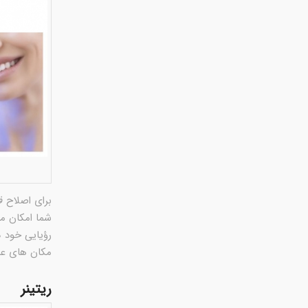
برای اصلاح
ف
شما امکان می
رؤیایی خود د
مکان های عم
ریتینر